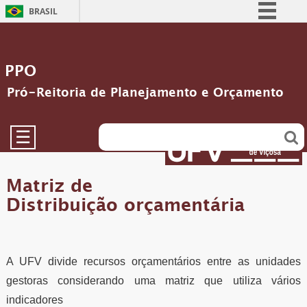
BRASIL
Simplifique!
Comunica BR
PPO
Participe
Pró-Reitoria de Planejamento e Orçamento
Acesso à informação
Legislação
☰
Canais
Matriz de
Distribuição orçamentária
A UFV divide recursos orçamentários entre as unidades
gestoras considerando uma matriz que utiliza vários
indicadores