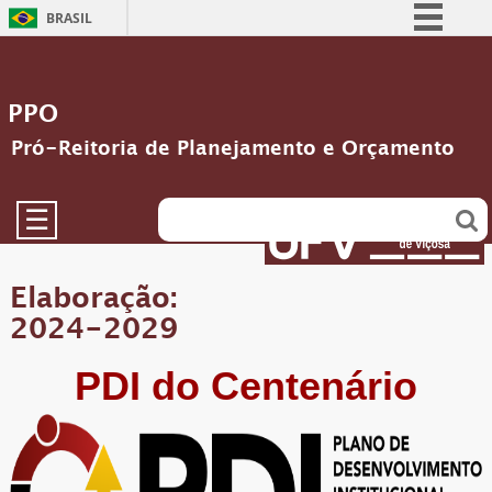
BRASIL
Simplifique!
Comunica BR
PPO
Participe
Pró-Reitoria de Planejamento e Orçamento
Acesso à informação
Legislação
☰
Canais
Elaboração:
2024-2029
PDI do Centenário