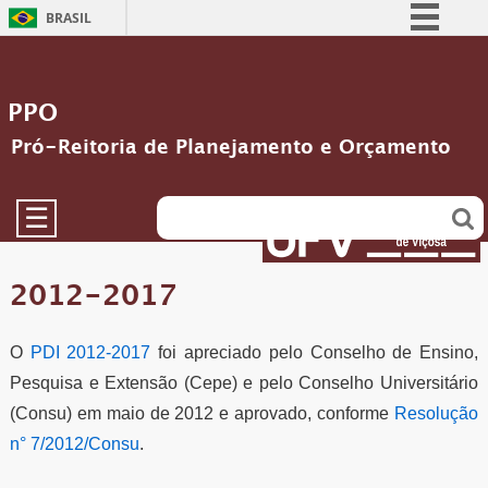
BRASIL
Simplifique!
Comunica BR
PPO
Participe
Pró-Reitoria de Planejamento e Orçamento
Acesso à informação
Legislação
☰
Canais
2012-2017
O
PDI 2012-2017
foi apreciado pelo Conselho de Ensino,
Pesquisa e Extensão (Cepe) e pelo Conselho Universitário
(Consu) em maio de 2012 e aprovado, conforme
Resolução
n° 7/2012/Consu
.