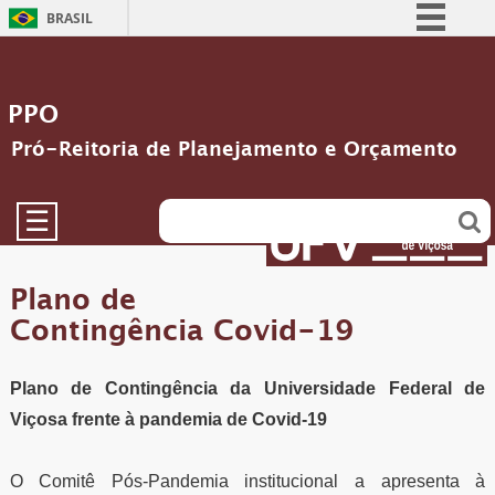
BRASIL
Simplifique!
Comunica BR
PPO
Participe
Pró-Reitoria de Planejamento e Orçamento
Acesso à informação
Legislação
☰
Canais
Plano de
Contingência Covid-19
Plano de Contingência da Universidade Federal de
Viçosa frente à pandemia de Covid-19
O Comitê Pós-Pandemia institucional a apresenta à