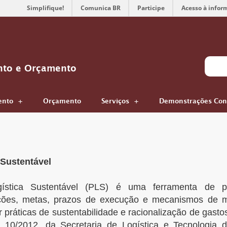
Simplifique!
Comunica BR
Participe
Acesso à infor
nto e Orçamento
ento
Orçamento
Serviços
Demonstrações Con
 Sustentável
stica Sustentável (PLS) é uma ferramenta de pl
 ações, metas, prazos de execução e mecanismos de m
er práticas de sustentabilidade e racionalização de gas
 10/2012, da Secretaria de Logística e Tecnologia d