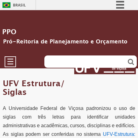
BRASIL
Simplifique!
Comunica BR
PPO
Participe
Pró-Reitoria de Planejamento e Orçamento
Acesso à informação
Legislação
☰
Canais
UFV Estrutura/
Siglas
A Universidade Federal de Viçosa padronizou o uso de
siglas com três letras para identificar unidades
administrativas e acadêmicas, cursos, disciplinas e edifícios.
As siglas podem ser conferidas no sistema
UFV-Estrutura: