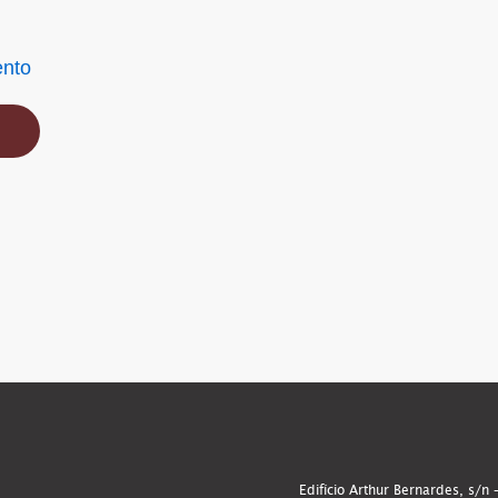
ento
Edifício Arthur Bernardes, s/n