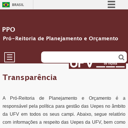
BRASIL
Simplifique!
Comunica BR
PPO
Participe
Pró-Reitoria de Planejamento e Orçamento
Acesso à informação
Legislação
☰
Canais
Transparência
A Pró-Reitoria de Planejamento e Orçamento é a
responsável pela política para gestão das Uepes no âmbito
da UFV em todos os seus campi. Abaixo, segue relatório
com informações a respeito das Uepes da UFV, bem como